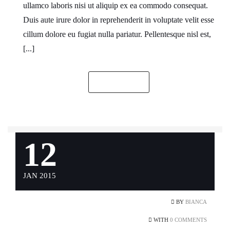
ullamco laboris nisi ut aliquip ex ea commodo consequat.
Duis aute irure dolor in reprehenderit in voluptate velit esse
cillum dolore eu fugiat nulla pariatur. Pellentesque nisl est,
[...]
READ MORE
12
JAN 2015
BY
BIANCA
WITH
0 COMMENTS