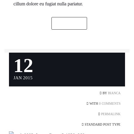
cillum dolore eu fugiat nulla pariatur.
READ MORE
12
JAN 2015
BY
BIANCA
WITH
0 COMMENTS
PERMALINK
STANDARD POST TYPE